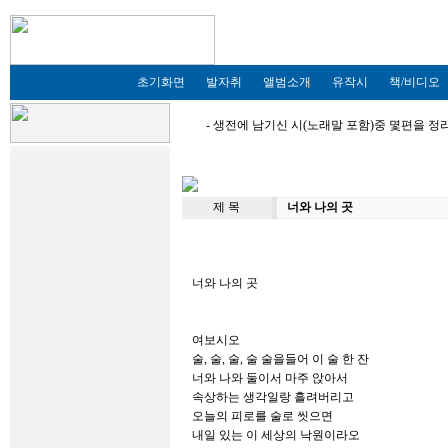
초기화면
발자취
앨범소개
유작시
책/비디오
- 생전에 남기신 시(노래말 포함)중 몇편을 
제 목
너와 나의 곳
너와 나의 곳
여보시오
술, 술, 술, 술 술을들어 이 술 한 잔
너와 나와 둘이서 마주 앉아서
속상하는 생각일랑 흘려버리고
오늘의 피로를 술로 씻으면
내일 있는 이 세상의 낙원이라오