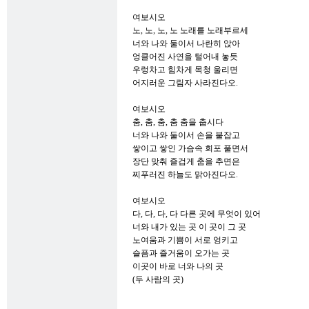
여보시오
노, 노, 노, 노 노래를 노래부르세
너와 나와 둘이서 나란히 앉아
엉클어진 사연을 털어내 놓듯
우렁차고 힘차게 목청 울리면
어지러운 그림자 사라진다오.
여보시오
춤, 춤, 춤, 춤 춤을 춥시다
너와 나와 둘이서 손을 붙잡고
쌓이고 쌓인 가슴속 회포 풀면서
장단 맞춰 즐겁게 춤을 추면은
찌푸러진 하늘도 맑아진다오.
여보시오
다, 다, 다, 다 다른 곳에 무엇이 있어
너와 내가 있는 곳 이 곳이 그 곳
노여움과 기쁨이 서로 엉키고
슬픔과 즐거움이 오가는 곳
이곳이 바로 너와 나의 곳
(두 사람의 곳)