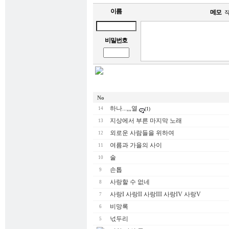
이름
메모
작
비밀번호
No
하나...,,,열
14
(1)
지상에서 부른 마지막 노래
13
외로운 사람들을 위하여
12
여름과 가을의 사이
11
술
10
손톱
9
사랑할 수 없네
8
사랑I 사랑II 사랑III 사랑IV 사랑V
7
비망록
6
넋두리
5