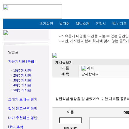
초기화면
발자취
앨범소개
유작시
책/비디오
- 자유롭게 다양한 의견을 나눌 수 있는 공간입
- 다만, 게시판의 본래 취지에 맞지 않는 글?
알림글
자유게시판 [통합]
게시물보기
이 름
라비
ㆍ
10代 게시판
제 목
감사합니다.
ㆍ
20代 게시판
ㆍ
30代 게시판
ㆍ
40代 게시판
ㆍ
50代 게시판
김현식님 영상을 잘 받았어요. 귀한 자료를 공
그에게 보내는 편지
같이 듣고싶은 음악
이름
메
내가 추천하는 명반
LP의 추억
비밀번호