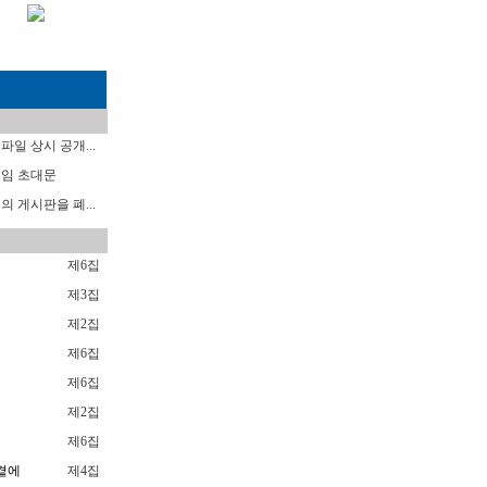
일 상시 공개...
임 초대문
 게시판을 폐...
제6집
럼
제3집
제2집
제6집
제6집
제2집
제6집
곁에
제4집