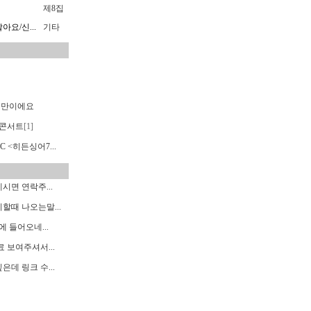
제8집
요/신...
기타
랜만이에요
콘서트
[1]
C <히든싱어7...
면 연락주...
할때 나오는말...
에 들어오네...
 보여주셔서...
데 링크 수...