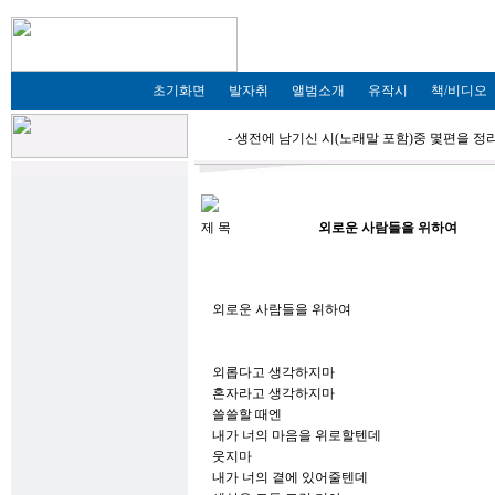
초기화면
발자취
앨범소개
유작시
책/비디오
- 생전에 남기신 시(노래말 포함)중 몇편을 
제 목
외로운 사람들을 위하여
외로운 사람들을 위하여
외롭다고 생각하지마
혼자라고 생각하지마
쓸쓸할 때엔
내가 너의 마음을 위로할텐데
웃지마
내가 너의 곁에 있어줄텐데