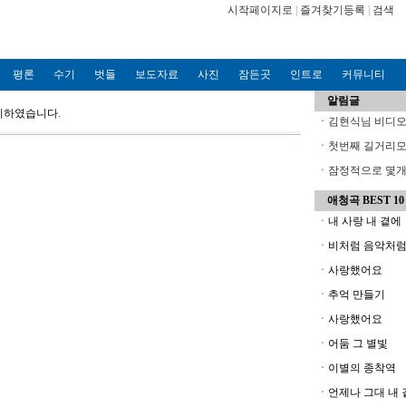
시작페이지로
|
즐겨찾기등록
|
검색
평론
수기
벗들
보도자료
사진
잠든곳
인트로
커뮤니티
알림글
정리하였습니다.
ㆍ
김현식님 비디오파
ㆍ
첫번째 길거리모
ㆍ
잠정적으로 몇개의
애청곡 BEST 10
ㆍ내 사랑 내 곁에
ㆍ비처럼 음악처
ㆍ사랑했어요
ㆍ추억 만들기
ㆍ사랑했어요
ㆍ어둠 그 별빛
ㆍ이별의 종착역
ㆍ언제나 그대 내 