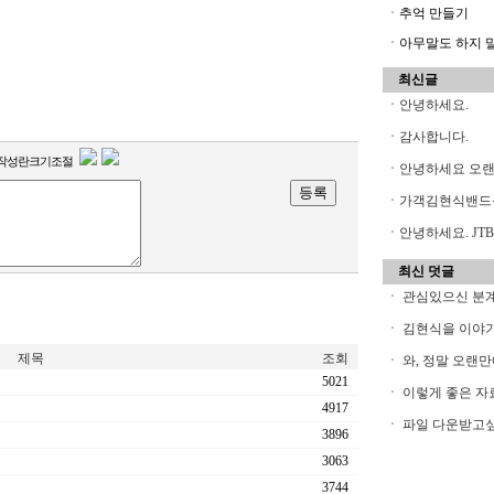
ㆍ추억 만들기
ㆍ아무말도 하지 말아
최신글
ㆍ
안녕하세요.
ㆍ
감사합니다.
작성란크기조절
ㆍ
안녕하세요 오
ㆍ
가객김현식밴드
ㆍ
안녕하세요. JTB
최신 덧글
ㆍ
관심있으신 분계시
ㆍ
김현식을 이야기
제목
조회
ㆍ
와, 정말 오랜만
5021
ㆍ
이렇게 좋은 자료
4917
ㆍ
파일 다운받고싶은
3896
3063
3744