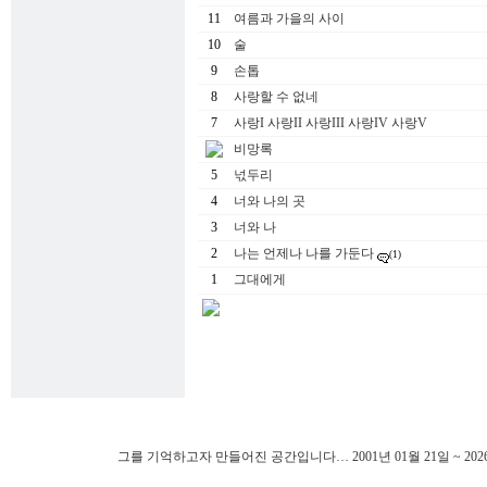
11
여름과 가을의 사이
10
술
9
손톱
8
사랑할 수 없네
7
사랑I 사랑II 사랑III 사랑IV 사랑V
비망록
5
넋두리
4
너와 나의 곳
3
너와 나
2
나는 언제나 나를 가둔다
(1)
1
그대에게
그를 기억하고자 만들어진 공간입니다… 2001년 01월 21일 ~ 202