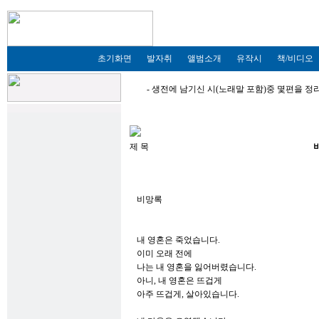
초기화면
발자취
앨범소개
유작시
책/비디오
- 생전에 남기신 시(노래말 포함)중 몇편을 
제 목
비망록
내 영혼은 죽었습니다.
이미 오래 전에
나는 내 영혼을 잃어버렸습니다.
아니, 내 영혼은 뜨겁게
아주 뜨겁게, 살아있습니다.