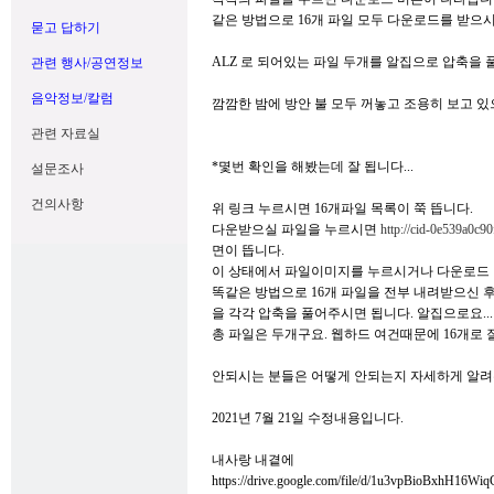
같은 방법으로 16개 파일 모두 다운로드를 받으
묻고 답하기
ALZ 로 되어있는 파일 두개를 알집으로 압축을 
관련 행사/공연정보
음악정보/칼럼
깜깜한 밤에 방안 불 모두 꺼놓고 조용히 보고 있으면
관련 자료실
*몇번 확인을 해봤는데 잘 됩니다...
설문조사
건의사항
위 링크 누르시면 16개파일 목록이 쭉 뜹니다.
다운받으실 파일을 누르시면
http://cid-0e539a0c90
면이 뜹니다.
이 상태에서 파일이미지를 누르시거나 다운로드 
똑같은 방법으로 16개 파일을 전부 내려받으신 후에 파일
을 각각 압축을 풀어주시면 됩니다. 알집으로요...
총 파일은 두개구요. 웹하드 여건때문에 16개로 
안되시는 분들은 어떻게 안되는지 자세하게 알려
2021년 7월 21일 수정내용입니다.
내사랑 내곁에
https://drive.google.com/file/d/1u3vpBioBxhH16