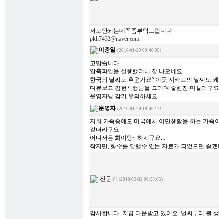
저도안되는데꼭좀부탁드립니다
pkh7432@naver.com
이충일
(2010-01-29 09:46:09)
고맙습니다..
압축파일을 실행했더니 잘 나오네요..
한국의 날씨도 추운가요? 이곳 시카고의 날씨도 꽤 
다큐보고 김현식형님을 그리며 술한잔 마실라구요
운영자님 감기 유의하세요..
운영자
(2010-01-29 19:06:12)
저희 가족중에도 미국에서 이민생활을 하는 가족이
같더라구요.
어디서든 화이팅~ 하시구요...
작지만, 향수를 달랠수 있는 자료가 되었으면 좋겠네
전문기
(2010-02-02 00:35:05)
감사합니다. 지금 다운받고 있어요. 벌써부터 볼