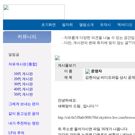
초기화면
발자취
앨범소개
유작시
책/비디오
- 자유롭게 다양한 의견을 나눌 수 있는 공간입
- 다만, 게시판의 본래 취지에 맞지 않는 글?
알림글
자유게시판 [통합]
게시물보기
이 름
운영자
ㆍ
10代 게시판
제 목
김현식님 비디오파일 상시 공개합니
ㆍ
20代 게시판
ㆍ
30代 게시판
ㆍ
40代 게시판
ㆍ
50代 게시판
안녕하세요.
그에게 보내는 편지
새해맞이 드림...입니다.^^
같이 듣고싶은 음악
http://cid-0e539a0c90fb7f6d.skydrive.live.com/browse
내가 추천하는 명반
위 주소로 들어가시면 파일 16개가 나옵니다.
LP의 추억
각각의 파일을 누르면 다운로드 버튼이 나타납니