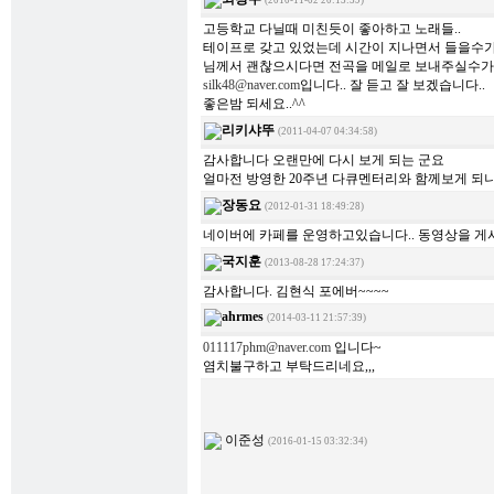
(2010-11-02 20:13:39)
고등학교 다닐때 미친듯이 좋아하고 노래들..
테이프로 갖고 있었는데 시간이 지나면서 들을수가 
님께서 괜찮으시다면 전곡을 메일로 보내주실수가 
silk48@naver.com
입니다.. 잘 듣고 잘 보겠습니다..
좋은밤 되세요..^^
리키샤뚜
(2011-04-07 04:34:58)
감사합니다 오랜만에 다시 보게 되는 군요
얼마전 방영한 20주년 다큐멘터리와 함께보게 되
장동요
(2012-01-31 18:49:28)
네이버에 카페를 운영하고있습니다.. 동영상을 게
국지훈
(2013-08-28 17:24:37)
감사합니다. 김현식 포에버~~~~
ahrmes
(2014-03-11 21:57:39)
011117phm@naver.com
입니다~
염치불구하고 부탁드리네요,,,
이준성
(2016-01-15 03:32:34)