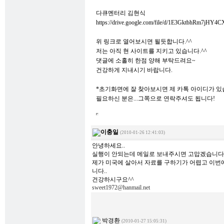
다큐멘터리 김현식
https://drive.google.com/file/d/1E3GktbhRm7j
위 링크로 열어보시면 될듯합니다.^^
저는 아직 현 사이트를 지키고 있습니다.^^
댓글에 소홀히 한점 양해 부탁드려요~
건강하게 지내시기 바랍니다.
*초기화면에 잘 찾아보시면 제 카톡 아이디가 있
필요하신 분은...그쪽으로 연락주셔도 됩니다!
이충일
(2010-01-26 12:41:03)
안녕하세요..
실행이 안되는데 메일로 보내주시면 고맙겠습니다.
제가 미국에 살아서 자료를 구하기가 어렵고 이번
니다..
건강하시구요^^
sweet1972@hanmail.net
박경환
(2010-01-27 15:05:31)