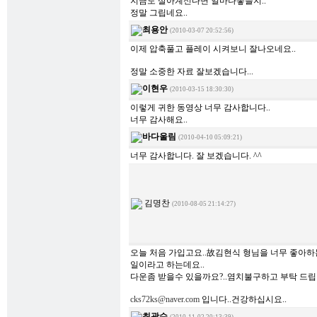
지금도 살아계신다면 얼마나좋을지..
정말 그립네요..
최용안
(2010-03-07 20:52:56)
이제 압축풀고 플레이 시켜보니 잘나오네요..
정말 소중한 자료 잘보겠습니다...
이현우
(2010-03-15 18:30:30)
이렇게 귀한 동영상 너무 감사합니다..
너무 감사해요..
바다울림
(2010-04-10 05:09:21)
너무 감사합니다. 잘 보겠습니다. ^^
김명찬
(2010-08-05 21:14:27)
오늘 처음 가입고요..故김현식 형님을 너무 좋아하는
일이라고 하는데요..
다운좀 받을수 있을까요?..염치불구하고 부탁 드립
cks72ks@naver.com
입니다..건강하십시요..
최광수