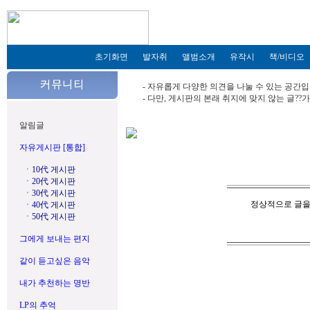
초기화면
발자취
앨범소개
유작시
책/비디오
- 자유롭게 다양한 의견을 나눌 수 있는 공간입
- 다만, 게시판의 본래 취지에 맞지 않는 글?
알림글
자유게시판 [통합]
ㆍ
10代 게시판
ㆍ
20代 게시판
ㆍ
30代 게시판
정상적으로 글을
ㆍ
40代 게시판
ㆍ
50代 게시판
그에게 보내는 편지
같이 듣고싶은 음악
내가 추천하는 명반
LP의 추억