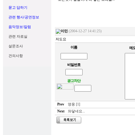
묻고 답하기
관련 행사/공연정보
음악정보/칼럼
이민
(2004-12-27 14:41:25)
관련 자료실
저도요
설문조사
이름
메
건의사항
비밀번호
광고차단
Prev
영웅 [1]
Next
와닿네요...