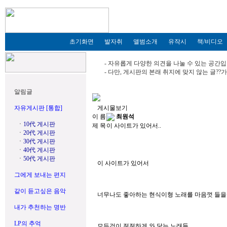
초기화면
발자취
앨범소개
유작시
책/비디오
- 자유롭게 다양한 의견을 나눌 수 있는 공간입
- 다만, 게시판의 본래 취지에 맞지 않는 글?
알림글
자유게시판 [통합]
게시물보기
이 름
최원석
ㆍ
10代 게시판
제 목
이 사이트가 있어서..
ㆍ
20代 게시판
ㆍ
30代 게시판
ㆍ
40代 게시판
ㆍ
50代 게시판
이 사이트가 있어서
그에게 보내는 편지
같이 듣고싶은 음악
너무나도 좋아하는 현식이형 노래를 마음껏 들을
내가 추천하는 명반
LP의 추억
모든것이 절절하게 와 닿는 노래들...