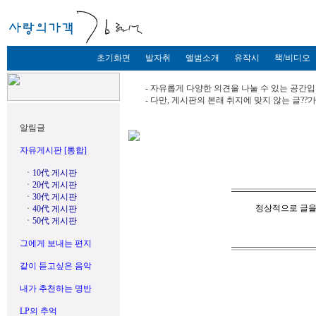
초기화면
발자취
앨범소개
유작시
책/비디오
- 자유롭게 다양한 의견을 나눌 수 있는 공간입
- 다만, 게시판의 본래 취지에 맞지 않는 글?
알림글
자유게시판 [통합]
ㆍ
10代 게시판
ㆍ
20代 게시판
ㆍ
30代 게시판
정상적으로 글을
ㆍ
40代 게시판
ㆍ
50代 게시판
그에게 보내는 편지
같이 듣고싶은 음악
내가 추천하는 명반
LP의 추억