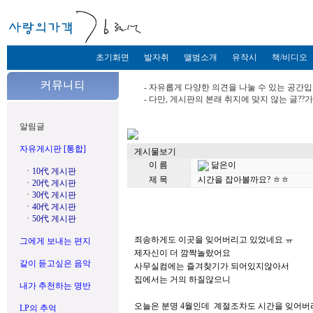
초기화면
발자취
앨범소개
유작시
책/비디오
- 자유롭게 다양한 의견을 나눌 수 있는 공간입
- 다만, 게시판의 본래 취지에 맞지 않는 글?
알림글
자유게시판 [통합]
게시물보기
이 름
닮은이
ㆍ
10代 게시판
제 목
시간을 잡아볼까요? ㅎㅎ
ㆍ
20代 게시판
ㆍ
30代 게시판
ㆍ
40代 게시판
ㆍ
50代 게시판
죄송하게도 이곳을 잊어버리고 있었네요 ㅠ
그에게 보내는 편지
제자신이 더 깜짝놀랐어요
같이 듣고싶은 음악
사무실컴에는 즐겨찾기가 되어있지않아서
집에서는 거의 하질않으니
내가 추천하는 명반
오늘은 분명 4월인데 계절조차도 시간을 잊어
LP의 추억