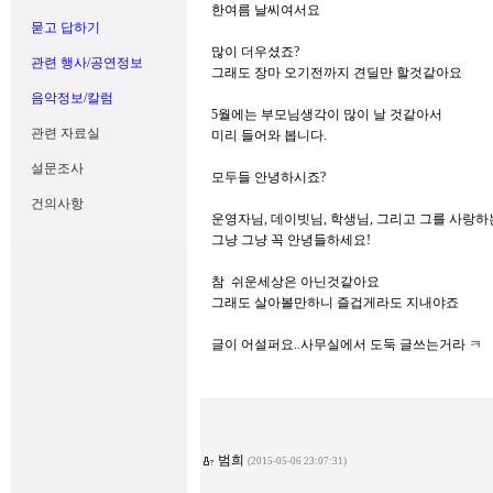
한여름 날씨여서요
묻고 답하기
많이 더우셨죠?
관련 행사/공연정보
그래도 장마 오기전까지 견딜만 할것같아요
음악정보/칼럼
5월에는 부모님생각이 많이 날 것같아서
관련 자료실
미리 들어와 봅니다.
설문조사
모두들 안녕하시죠?
건의사항
운영자님, 데이빗님, 학생님, 그리고 그를 사랑
그냥 그냥 꼭 안녕들하세요!
참 쉬운세상은 아닌것같아요
그래도 살아볼만하니 즐겁게라도 지내야죠
글이 어설퍼요..사무실에서 도둑 글쓰는거라 ㅋ
범희
(2015-05-06 23:07:31)