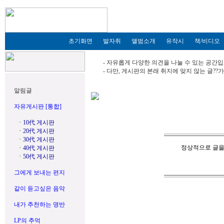
초기화면
발자취
앨범소개
유작시
책/비디오
- 자유롭게 다양한 의견을 나눌 수 있는 공간입
- 다만, 게시판의 본래 취지에 맞지 않는 글?
알림글
자유게시판 [통합]
ㆍ
10代 게시판
ㆍ
20代 게시판
ㆍ
30代 게시판
정상적으로 글을
ㆍ
40代 게시판
ㆍ
50代 게시판
그에게 보내는 편지
같이 듣고싶은 음악
내가 추천하는 명반
LP의 추억