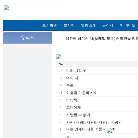
초기화면
발자취
앨범소개
유작시
책/비디오
- 생전에 남기신 시(노래말 포함)중 몇편을 
No
너와 나의 곳
14
너와 나
13
손톱
12
여름과 가을의 사이
11
비망록
10
그대에게
9
사랑할 수 없네
8
사랑I 사랑II 사랑III 사랑IV 사랑V
7
나는 언제나 나를 가둔다
(1)
6
술
5