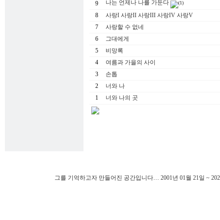
나는 언제나 나를 가둔다
9
(1)
8
사랑I 사랑II 사랑III 사랑IV 사랑V
7
사랑할 수 없네
6
그대에게
5
비망록
4
여름과 가을의 사이
3
손톱
2
너와 나
1
너와 나의 곳
그를 기억하고자 만들어진 공간입니다… 2001년 01월 21일 ~ 202