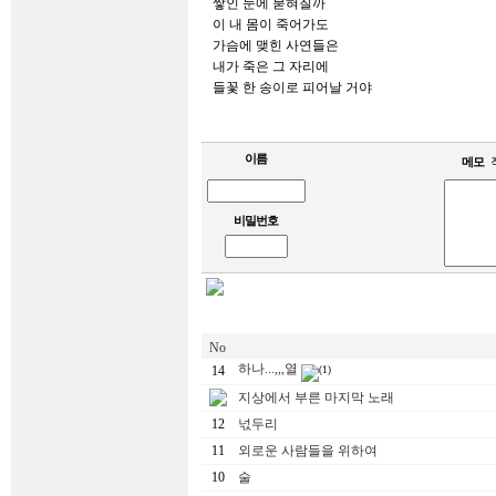
쌓인 눈에 묻혀질까
이 내 몸이 죽어가도
가슴에 맺힌 사연들은
내가 죽은 그 자리에
들꽃 한 송이로 피어날 거야
이름
메모
비밀번호
No
하나...,,,열
14
(1)
지상에서 부른 마지막 노래
12
넋두리
11
외로운 사람들을 위하여
10
술