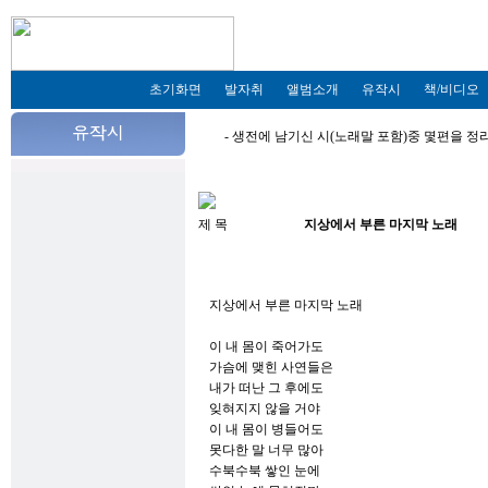
초기화면
발자취
앨범소개
유작시
책/비디오
- 생전에 남기신 시(노래말 포함)중 몇편을 
제 목
지상에서 부른 마지막 노래
지상에서 부른 마지막 노래
이 내 몸이 죽어가도
가슴에 맺힌 사연들은
내가 떠난 그 후에도
잊혀지지 않을 거야
이 내 몸이 병들어도
못다한 말 너무 많아
수북수북 쌓인 눈에