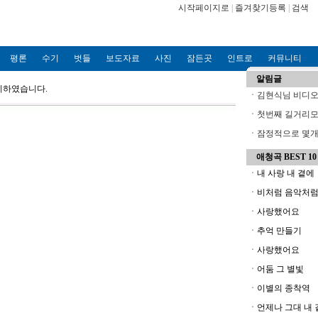
시작페이지로
|
즐겨찾기등록
|
검색
평론
수기
벗들
보도자료
사진
잠든곳
인트로
커뮤니티
알림글
정리하였습니다.
ㆍ
김현식님 비디오파
ㆍ
첫번째 길거리모
ㆍ
잠정적으로 몇개의
애청곡 BEST 10
ㆍ내 사랑 내 곁에
ㆍ비처럼 음악처
ㆍ사랑했어요
ㆍ추억 만들기
ㆍ사랑했어요
ㆍ어둠 그 별빛
ㆍ이별의 종착역
ㆍ언제나 그대 내 