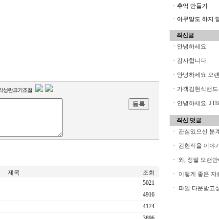
ㆍ추억 만들기
ㆍ아무말도 하지 말아
최신글
ㆍ
안녕하세요.
ㆍ
감사합니다.
ㆍ
안녕하세요 오
ㆍ
가객김현식밴드
작성란크기조절
ㆍ
안녕하세요. JTB
최신 덧글
ㆍ
관심있으신 분계시
ㆍ
김현식을 이야기
ㆍ
와, 정말 오랜만
제목
조회
ㆍ
이렇게 좋은 자료
5021
ㆍ
파일 다운받고싶은
4916
4174
3896