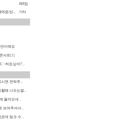
제8집
요/신...
기타
랜만이에요
콘서트
[1]
C <히든싱어7...
면 연락주...
할때 나오는말...
에 들어오네...
 보여주셔서...
데 링크 수...