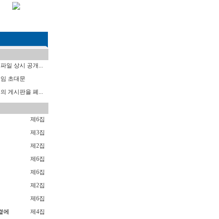
일 상시 공개...
임 초대문
 게시판을 폐...
제6집
럼
제3집
제2집
제6집
제6집
제2집
제6집
곁에
제4집