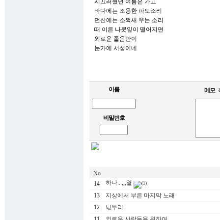
시끄러웠던 여름은 가고
바다에는 조용한 파도소리
먼산에는 소쩍새 우는 소리
때 이른 나뭇잎이 떨어지면
외로운 졸음만이
눈가에 서성이네
이름
메모
비밀번호
No
하나...,,,열
14
(1)
13
지상에서 부른 마지막 노래
12
넋두리
11
외로운 사람들을 위하여