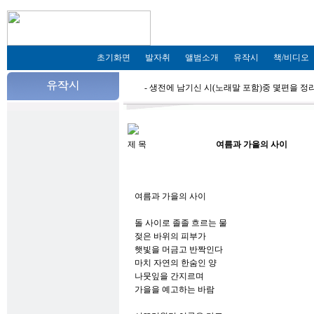
초기화면
발자취
앨범소개
유작시
책/비디오
- 생전에 남기신 시(노래말 포함)중 몇편을 
제 목
여름과 가을의 사이
여름과 가을의 사이
돌 사이로 졸졸 흐르는 물
젖은 바위의 피부가
햇빛을 머금고 반짝인다
마치 자연의 한숨인 양
나뭇잎을 간지르며
가을을 예고하는 바람