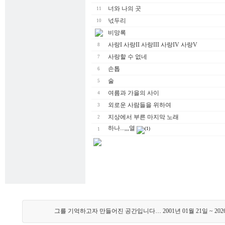
너와 나의 곳
11
넋두리
10
비망록
사랑I 사랑II 사랑III 사랑IV 사랑V
8
사랑할 수 없네
7
손톱
6
술
5
여름과 가을의 사이
4
외로운 사람들을 위하여
3
지상에서 부른 마지막 노래
2
하나...,,,열
(1)
1
그를 기억하고자 만들어진 공간입니다… 2001년 01월 21일 ~ 202