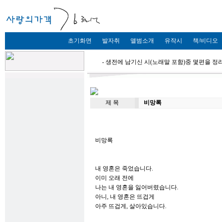
초기화면
발자취
앨범소개
유작시
책/비디오
- 생전에 남기신 시(노래말 포함)중 몇편을 
제 목
비망록
비망록
내 영혼은 죽었습니다.
이미 오래 전에
나는 내 영혼을 잃어버렸습니다.
아니, 내 영혼은 뜨겁게
아주 뜨겁게, 살아있습니다.