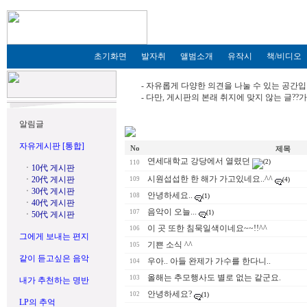
초기화면
발자취
앨범소개
유작시
책/비디오
- 자유롭게 다양한 의견을 나눌 수 있는 공간입
- 다만, 게시판의 본래 취지에 맞지 않는 글?
알림글
자유게시판 [통합]
No
제목
연세대학교 강당에서 열렸던
(2)
110
ㆍ
10代 게시판
시원섭섭한 한 해가 가고있네요..^^
ㆍ
20代 게시판
109
(4)
ㆍ
30代 게시판
안녕하세요..
108
(1)
ㆍ
40代 게시판
음악이 오늘...
107
(1)
ㆍ
50代 게시판
이 곳 또한 침묵일색이네요~~!!^^
106
그에게 보내는 편지
기쁜 소식 ^^
105
같이 듣고싶은 음악
우아.. 아들 완제가 가수를 한다니..
104
올해는 추모행사도 별로 없는 같군요.
103
내가 추천하는 명반
안녕하세요?
102
(1)
LP의 추억