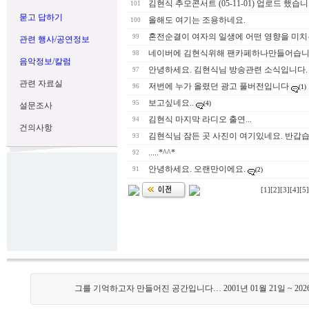
김현식 추모콘서트 (05-11-01) 업로드 했습니
101
묻고 답하기
올해도 여기는 조용하네요.
100
혼전순결이 여자의 일생에 어떤 영향을 미치
99
관련 행사/공연정보
네이버에 김현식위해 팬카페하나만들어습
98
음악정보/칼럼
안녕하세요. 김현식님 방송관련 소식입니다.
97
관련 자료실
저번에 누가 올렸던 광고 풀버전입니다
96
(1)
보고싶네요..
95
(4)
설문조사
김현식 마지막 라디오 출연...
94
건의사항
김현식님 잠든 곳 사진이 여기있네요. 반갑습
93
.....*^^*
92
안녕하세요. 오랜만이에요.
91
(2)
[1]
[2]
[3]
[4]
[5]
그를 기억하고자 만들어진 공간입니다… 2001년 01월 21일 ~ 202