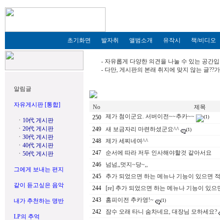
초기화면
발자취
앨범소개
유작시
책/비디오
- 자유롭게 다양한 의견을 나눌 수 있는 공간입
- 다만, 게시판의 본래 취지에 맞지 않는 글?
알림글
자유게시판 [통합]
No
제목
제가 첨이군요. 서버이전~~추카~~
250
(1)
ㆍ
10代 게시판
ㆍ
20代 게시판
249
새 보금자리 마련하셨군요^^
(1)
ㆍ
30代 게시판
248
제가 세찌네여^^
ㆍ
40代 게시판
247
순서에 따라 저두 인사해야할것 같아서요
ㆍ
50代 게시판
246
넘넘,,멋지~당~,,
그에게 보내는 편지
245
추가 되었으면 하는 메뉴나 기능이 있으면 
같이 듣고싶은 음악
244
[re] 추가 되었으면 하는 메뉴나 기능이 있
243
홈피이전 추카영!~
내가 추천하는 명반
(1)
242
잠수 오래 타니 숨차네요, 대장님 모하세요?
LP의 추억