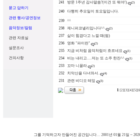
241
방문 1주년 감사말씀?(이건 또 뭐야!)
(2)
묻고 답하기
240
다행히 추모일이 토요일입니다.
관련 행사/공연정보
239
^^
음악정보/칼럼
238
제니퍼코넬리입니다^^
(2)
237
삶이 힘겹다고 느낄 때(펌)
관련 자료실
236
영화 "파이란"
(2)
설문조사
235
지금 비처럼 음악처럼이 흐르네요
(1)
건의사항
234
비는 내리고.....저는 또 소주 한잔^^
(1)
233
꼬마 니꼴라
(2)
232
치악산을 다녀와서.
(4)
231
관련 비디오 테잎
(3)
1
[2]
[3]
[4]
[5]
[
그를 기억하고자 만들어진 공간입니다… 2001년 01월 21일 ~ 202