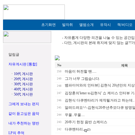
초기화면
발자취
앨범소개
유작시
책/비디오
- 자유롭게 다양한 의견을 나눌 수 있는 공간입
- 다만, 게시판의 본래 취지에 맞지 않는 글?
알림글
자유게시판 [통합]
No
제목
마음이 허전할 땐.....
250
ㆍ
10代 게시판
그가 너무 그립습니다.
ㆍ
20代 게시판
249
ㆍ
30代 게시판
뱀파이어와의 인터뷰] 김현식 20년만의 지상
248
ㆍ
40代 게시판
김장훈의'letter to김현식' 쇼 케이스 인터뷰 기사중 발췌
247
ㆍ
50代 게시판
김현식 다큐멘타리가 제작될거라고 하는데..
246
그에게 보내는 편지
알려드려요^^-김현식20주년추모다큐 방영일
245
같이 듣고싶은 음악
우울..우울....
244
20주기 헌정 음반 쇼케이스
243
내가 추천하는 명반
다큐멘터리
242
(2)
LP의 추억