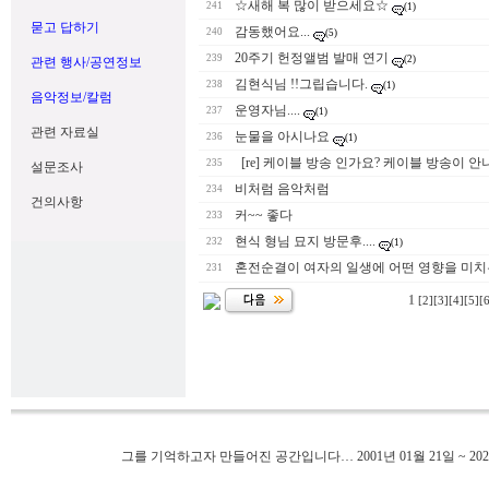
☆새해 복 많이 받으세요☆
241
(1)
묻고 답하기
감동했어요...
240
(5)
20주기 헌정앨범 발매 연기
239
(2)
관련 행사/공연정보
김현식님 !!그립습니다.
238
(1)
음악정보/칼럼
운영자님....
237
(1)
관련 자료실
눈물을 아시나요
236
(1)
[re] 케이블 방송 인가요? 케이블 방송이 
235
설문조사
비처럼 음악처럼
234
건의사항
커~~ 좋다
233
현식 형님 묘지 방문후....
232
(1)
혼전순결이 여자의 일생에 어떤 영향을 미치
231
1
[2]
[3]
[4]
[5]
[
그를 기억하고자 만들어진 공간입니다… 2001년 01월 21일 ~ 202