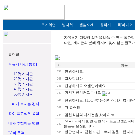
초기화면
발자취
앨범소개
유작시
책/비디오
- 자유롭게 다양한 의견을 나눌 수 있는 공간입
- 다만, 게시판의 본래 취지에 맞지 않는 글?
알림글
자유게시판 [통합]
No
제목
안녕하세요.
250
ㆍ
10代 게시판
감사합니다.
ㆍ
20代 게시판
249
ㆍ
30代 게시판
안녕하세요 오랜만이에요
248
ㆍ
40代 게시판
가객김현식밴드콘서트
(1)
247
ㆍ
50代 게시판
안녕하세요. JTBC <히든싱어7>에서 故김
246
그에게 보내는 편지
저 왔어요
245
같이 듣고싶은 음악
김현식님의 자서전을 샀어요 ㅎ
244
M.net ＜다시 한번 김현식＞ 프로그램입니다
내가 추천하는 명반
243
분들을 모집합니다.
반갑습니다. 김현식 팬으로써 질문드립니다.
LP의 추억
242