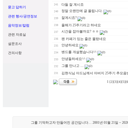
다들 잘 계시죠
241
묻고 답하기
정말 오랜만에 글 올립니다.
(1)
240
관련 행사/공연정보
잘계시죠?
(3)
239
올해가 25주기라고 하네요
음악정보/칼럼
238
시간을 잡아볼까요? ㅎㅎ
(3)
237
관련 자료실
팬 카페가 있는 줄은 몰랐네요
236
설문조사
안녕하세요
(1)
235
밴드를 개설했습니다^^
건의사항
(2)
234
안녕들하세요^^
(2)
233
그를 만나고 ....
(2)
232
김현식님 아드님께서 아버지 25주기 추모음
231
1
[2]
[3]
[4]
[5]
[
그를 기억하고자 만들어진 공간입니다… 2001년 01월 21일 ~ 202