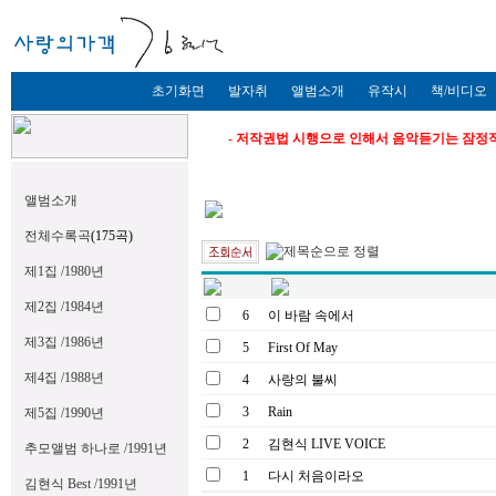
초기화면
발자취
앨범소개
유작시
책/비디오
-
저작권법 시행으로 인해서 음악듣기는 잠정
앨범소개
전체수록곡
(175곡)
제1집 /1980년
제2집 /1984년
6
이 바람 속에서
제3집 /1986년
5
First Of May
제4집 /1988년
4
사랑의 불씨
3
Rain
제5집 /1990년
2
김현식 LIVE VOICE
추모앨범 하나로 /1991년
1
다시 처음이라오
김현식 Best /1991년