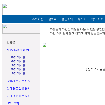
초기화면
발자취
앨범소개
유작시
책/비디오
- 자유롭게 다양한 의견을 나눌 수 있는 공간입
- 다만, 게시판의 본래 취지에 맞지 않는 글?
알림글
자유게시판 [통합]
ㆍ
10代 게시판
ㆍ
20代 게시판
ㆍ
30代 게시판
정상적으로 글을
ㆍ
40代 게시판
ㆍ
50代 게시판
그에게 보내는 편지
같이 듣고싶은 음악
내가 추천하는 명반
LP의 추억