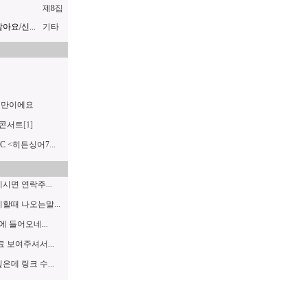
제8집
요/신...
기타
랜만이에요
콘서트
[1]
C <히든싱어7...
면 연락주...
할때 나오는말...
에 들어오네...
 보여주셔서...
데 링크 수...