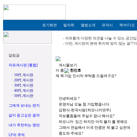
초기화면
발자취
앨범소개
유작시
책/비디오
- 자유롭게 다양한 의견을 나눌 수 있는 공간입
- 다만, 게시판의 본래 취지에 맞지 않는 글?
알림글
자유게시판 [통합]
게시물보기
이 름
한진호
ㆍ
10代 게시판
제 목
가입 인사차 부탁좀 드릴려구요?
ㆍ
20代 게시판
ㆍ
30代 게시판
ㆍ
40代 게시판
ㆍ
50代 게시판
안녕하세요 ?
운영자님 오늘 첨 가입했읍니다.
그에게 보내는 편지
김현식-한국사람{하모니카연주}
같이 듣고싶은 음악
악보를좀올려 주실수 없나 해서요?
하모니카 있긴 하지만 아직 불지 를 못해요
내가 추천하는 명반
그래서 연습해서 이곡 만큼은 꼭 불고 싶은데
좀도와 주세요?
LP의 추억