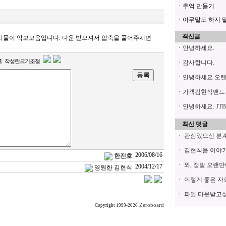
ㆍ추억 만들기
ㆍ아무말도 하지 말아
최신글
시물이 악보모음입니다. 다운 받으셔서 압축을 풀어주시면
ㆍ
안녕하세요.
모
작성란크기조절
ㆍ
감사합니다.
ㆍ
안녕하세요 오
ㆍ
가객김현식밴드
ㆍ
안녕하세요. JTB
최신 덧글
ㆍ
관심있으신 분계시
ㆍ
김현식을 이야기
2006/08/16
한진호
ㆍ
와, 정말 오랜만
2004/12/17
영원한 김현식
ㆍ
이렇게 좋은 자료
ㆍ
파일 다운받고싶은
Zeroboard
Copyright 1999-2026