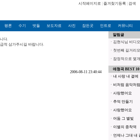
시작페이지로
|
즐겨찾기등록
|
검색
평론
수기
벗들
보도자료
사진
잠든곳
인트로
커뮤니티
알림글
니다.
ㆍ
김현식님 비디오파
?가급적 삼가주시길 바랍니다.
ㆍ
첫번째 길거리모
ㆍ
잠정적으로 몇개의
애청곡 BEST 10
2006-08-11 23:40:44
ㆍ내 사랑 내 곁에
ㆍ비처럼 음악처
ㆍ사랑했어요
ㆍ추억 만들기
ㆍ사랑했어요
ㆍ어둠 그 별빛
ㆍ이별의 종착역
ㆍ언제나 그대 내 