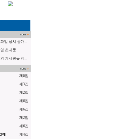
일 상시 공개...
임 초대문
 게시판을 폐...
제6집
럼
제3집
제2집
제6집
제6집
제2집
제6집
곁에
제4집