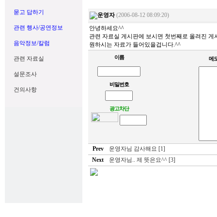
묻고 답하기
운영자
(2006-08-12 08:09:20)
관련 행사/공연정보
안녕하세요^^
관련 자료실 게시판에 보시면 첫번째로 올려진 게
음악정보/칼럼
원하시는 자료가 들어있을겁니다.^^
이름
관련 자료실
메
설문조사
비밀번호
건의사항
광고차단
Prev
운영자님 감사해요 [1]
Next
운영자님.. 제 뜻은요^^ [3]