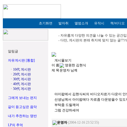
초기화면
발자취
앨범소개
유작시
책/비디오
- 자유롭게 다양한 의견을 나눌 수 있는 공간입
- 다만, 게시판의 본래 취지에 맞지 않는 글?
알림글
자유게시판 [통합]
게시물보기
이 름
영원한 김현식
ㆍ
10代 게시판
제 목
운영자 님께
ㆍ
20代 게시판
ㆍ
30代 게시판
ㆍ
40代 게시판
ㆍ
50代 게시판
아이팝에서 김현식씨의 비디오자료가 다운이 안되
그에게 보내는 편지
선생님께서 아이팝에다 자료좀 다운받을수 있도
부탁좀 드릴께여
같이 듣고싶은 음악
그럼 건강하세여
내가 추천하는 명반
운영자
(2004-12-16 23:52:55)
LP의 추억