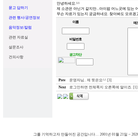
안녕하세요.^^
묻고 답하기
제 소관은 아닌거 같지만...아이팝 어느곳에 있는
무슨 자료가 있는지 궁금하네요. 찾아봐도 모르겠고.
관련 행사/공연정보
이름
메
음악정보/칼럼
관련 자료실
비밀번호
설문조사
광고차단
건의사항
Prev
운영자님.. 제 뜻은요^^ [3]
Next
로그인하면 전체쪽지 오른쪽에 말이죠. [1]
그를 기억하고자 만들어진 공간입니다… 2001년 01월 21일 ~ 202