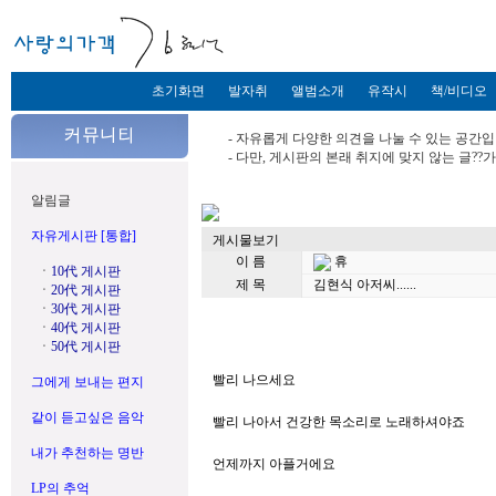
초기화면
발자취
앨범소개
유작시
책/비디오
- 자유롭게 다양한 의견을 나눌 수 있는 공간입
- 다만, 게시판의 본래 취지에 맞지 않는 글?
알림글
자유게시판 [통합]
게시물보기
이 름
휴
ㆍ
10代 게시판
제 목
김현식 아저씨......
ㆍ
20代 게시판
ㆍ
30代 게시판
ㆍ
40代 게시판
ㆍ
50代 게시판
빨리 나으세요
그에게 보내는 편지
같이 듣고싶은 음악
빨리 나아서 건강한 목소리로 노래하셔야죠
내가 추천하는 명반
언제까지 아플거에요
LP의 추억