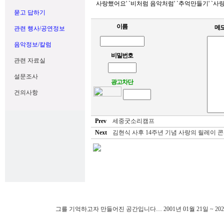
사랑했어요' `비처럼 음악처럼' `추억만들기' `사랑 사
묻고 답하기
이름
메
관련 행사/공연정보
음악정보/칼럼
비밀번호
관련 자료실
설문조사
광고차단
건의사항
Prev
세중굿소리캠프
Next
김현식 사후 14주년 기념 사랑의 릴레이 콘서
그를 기억하고자 만들어진 공간입니다… 2001년 01월 21일 ~ 202