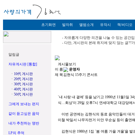
초기화면
발자취
앨범소개
유작시
책/비디오
- 자유롭게 다양한 의견을 나눌 수 있는 공간입
- 다만, 게시판의 본래 취지에 맞지 않는 글?
알림글
자유게시판 [통합]
게시물보기
이 름
운영자
ㆍ
10代 게시판
제 목
김현식 15주기 콘서트
ㆍ
20代 게시판
ㆍ
30代 게시판
ㆍ
40代 게시판
ㆍ
50代 게시판
`내 사랑 내 곁에' 등을 남기고 1990년 11월1일
식…회상'이 29일 오후7시 연세대학교 대강당에서
그에게 보내는 편지
같이 듣고싶은 음악
이번 공연에는 김현식의 동료 음악인들이 대거 
이철 박일서 나무자전거 이안 우순실 등이 출연해
내가 추천하는 명반
김현식은 1980년 1집 `봄 여름 가을 겨울'을 발
LP의 추억