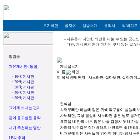
초기화면
발자취
앨범소개
유작시
책/비디오
- 자유롭게 다양한 의견을 나눌 수 있는 공간입
- 다만, 게시판의 본래 취지에 맞지 않는 글?
알림글
자유게시판 [통합]
게시물보기
이 름
외인
ㆍ
10代 게시판
제 목
세번째 편지 - 사노라면, 살다보면, 살아가며...
ㆍ
20代 게시판
ㆍ
30代 게시판
ㆍ
40代 게시판
ㆍ
50代 게시판
현식님.
그에게 보내는 편지
희꺼무레한 하늘에 짙은 쥐색 먹구름이 쓸쓸해 
사노라면, 그냥 열심히 사노라면 좋은 날도 올거
같이 듣고싶은 음악
요즈음 내 안의 너무 많은 나를 감당치 못해 가슴
차라리 억수같은 장대비라도 내렸으면 좋겠네요.
내가 추천하는 명반
비때문에 힘든 사람들이 없어야 하니까 잠시 동안
LP의 추억