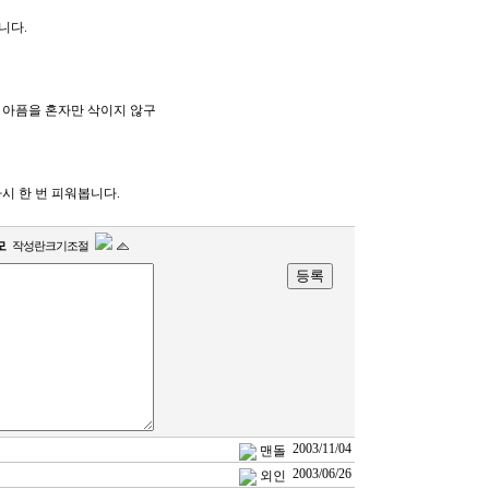
니다.
 아픔을 혼자만 삭이지 않구
시 한 번 피워봅니다.
모
작성란크기조절
2003/11/04
맨돌
2003/06/26
외인