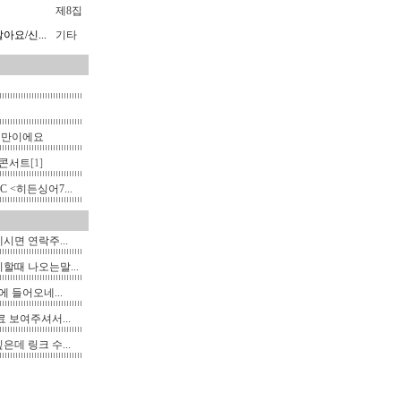
제8집
요/신...
기타
랜만이에요
콘서트
[1]
C <히든싱어7...
면 연락주...
할때 나오는말...
에 들어오네...
 보여주셔서...
데 링크 수...