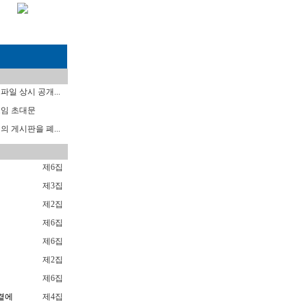
일 상시 공개...
임 초대문
 게시판을 폐...
제6집
럼
제3집
제2집
제6집
제6집
제2집
제6집
곁에
제4집