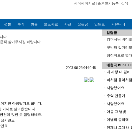
시작페이지로
|
즐겨찾기등록
|
검색
평론
수기
벗들
보도자료
사진
잠든곳
인트로
커뮤니티
알림글
니다.
ㆍ
김현식님 비디오파
?가급적 삼가주시길 바랍니다.
ㆍ
첫번째 길거리모
ㆍ
잠정적으로 몇개의
애청곡 BEST 10
2003-06-26 04:10:48
ㆍ내 사랑 내 곁에
ㆍ비처럼 음악처
ㆍ사랑했어요
ㆍ추억 만들기
보이지만 아름답기도 합니다.
ㆍ사랑했어요
란 기대로 살아왔습니다.
ㆍ어둠 그 별빛
 한켠이 얹힌 듯 답답하네요.
ㆍ이별의 종착역
 잠시만요
만요.
ㆍ언제나 그대 내 