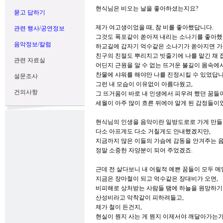
현식님은 비오는 날을 좋아하셨는지요?
묻고 답하기
제가 여고생이었을 때, 참 비를 좋아했답니다.
관련 행사/공연정보
그것도 폭포같이 쏟아져 내리는 소나기를 좋아했
음악정보/칼럼
하교길에 갑자기 억수같은 소나기가 쏟아지면 가
친구의 친절도 뿌리치고 빗줄기에 나를 맡긴 채 
관련 자료실
어딘지 근원을 알 수 없는 뜨거운 불길이 몸속에
찬물에 샤워를 해야만 나를 진정시킬 수 있었답니
설문조사
그런 내 모습이 이유없이 아름다웠고,
건의사항
그 뜨거움이 바로 내 인생에서 피우려 했던 꿈
세월이 아주 많이 흐른 뒤에야 알게 된 감정들이
현식님의 인생을 음악이란 일방도로로 가게 만들
다소 아프게도 다소 거칠게도 안내했겠지만,
지금까지 많은 이들의 가슴에 감동을 안겨주는
정말 소중한 자양분이 되어 주었겠죠.
근데 전 살다보니 내 어릴적 예쁜 꿈들이 모두 
지금은 장마철이 되고 억수같은 장대비가 오면,
비피해로 상처받는 사람들 땜에 하늘을 원망하기
산성비라고 악착같이 피하려들고,
제가 철이 든건지,
현실이 뭔지 사는 게 뭔지 이제서야 깨달아가는가 