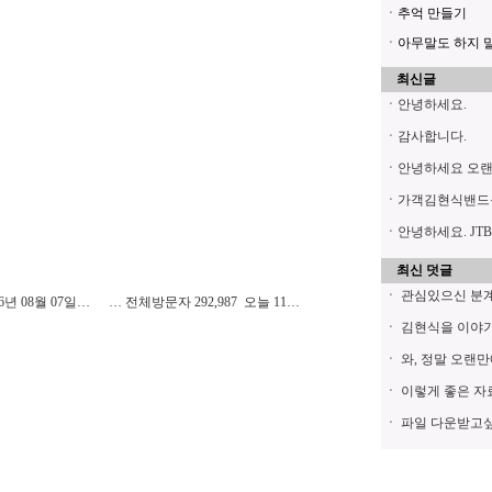
ㆍ추억 만들기
ㆍ아무말도 하지 말아
최신글
ㆍ
안녕하세요.
ㆍ
감사합니다.
ㆍ
안녕하세요 오
ㆍ
가객김현식밴드
ㆍ
안녕하세요. JTB
최신 덧글
ㆍ
관심있으신 분계시
6년 08월 07일…
… 전체방문자 292,987 오늘 11…
ㆍ
김현식을 이야기
ㆍ
와, 정말 오랜만
ㆍ
이렇게 좋은 자료
ㆍ
파일 다운받고싶은