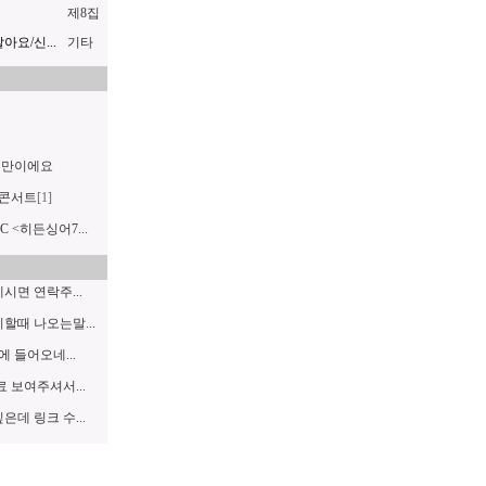
제8집
요/신...
기타
랜만이에요
콘서트
[1]
C <히든싱어7...
면 연락주...
할때 나오는말...
에 들어오네...
 보여주셔서...
데 링크 수...