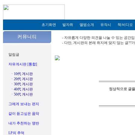
초기화면
발자취
앨범소개
유작시
책/비디오
- 자유롭게 다양한 의견을 나눌 수 있는 공간입
- 다만, 게시판의 본래 취지에 맞지 않는 글?
알림글
자유게시판 [통합]
ㆍ
10代 게시판
ㆍ
20代 게시판
ㆍ
30代 게시판
정상적으로 글을
ㆍ
40代 게시판
ㆍ
50代 게시판
그에게 보내는 편지
같이 듣고싶은 음악
내가 추천하는 명반
LP의 추억