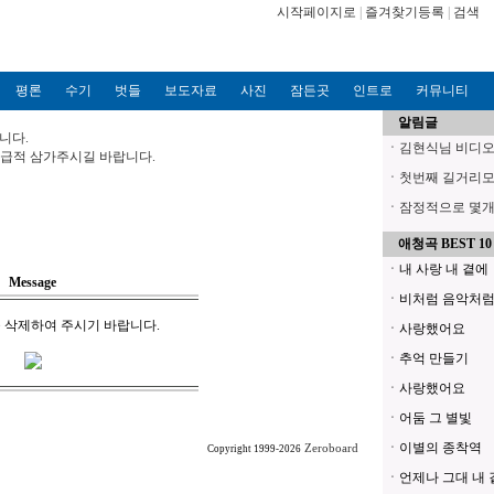
시작페이지로
|
즐겨찾기등록
|
검색
평론
수기
벗들
보도자료
사진
잠든곳
인트로
커뮤니티
알림글
니다.
ㆍ
김현식님 비디오파
?가급적 삼가주시길 바랍니다.
ㆍ
첫번째 길거리모
ㆍ
잠정적으로 몇개의
애청곡 BEST 10
ㆍ내 사랑 내 곁에
Message
ㆍ비처럼 음악처
 삭제하여 주시기 바랍니다.
ㆍ사랑했어요
ㆍ추억 만들기
ㆍ사랑했어요
ㆍ어둠 그 별빛
ㆍ이별의 종착역
Zeroboard
Copyright 1999-2026
ㆍ언제나 그대 내 