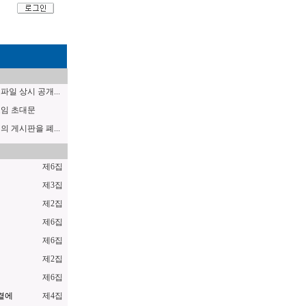
일 상시 공개...
임 초대문
 게시판을 폐...
제6집
럼
제3집
제2집
제6집
제6집
제2집
제6집
곁에
제4집