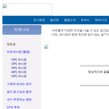
초기화면
발자취
앨범소개
유작시
책/비디오
- 자유롭게 다양한 의견을 나눌 수 있는 공간입
- 다만, 게시판의 본래 취지에 맞지 않는 글?
알림글
자유게시판 [통합]
ㆍ
10代 게시판
ㆍ
20代 게시판
ㆍ
30代 게시판
정상적으로 글을
ㆍ
40代 게시판
ㆍ
50代 게시판
그에게 보내는 편지
같이 듣고싶은 음악
내가 추천하는 명반
LP의 추억