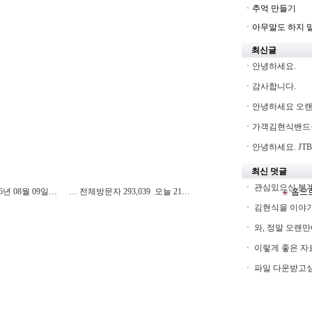
ㆍ추억 만들기
ㆍ아무말도 하지 말아
최신글
ㆍ
안녕하세요.
ㆍ
감사합니다.
ㆍ
안녕하세요 오
ㆍ
가객김현식밴드
ㆍ
안녕하세요. JTB
최신 덧글
ㆍ
관심있으신 분계시
6년 08월 09일…
… 전체방문자 293,039 오늘 21…
ㆍ
김현식을 이야기
ㆍ
와, 정말 오랜만
ㆍ
이렇게 좋은 자료
ㆍ
파일 다운받고싶은