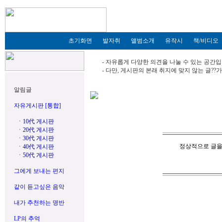
초기화면
발자취
앨범소개
유작시
책/비디오
- 자유롭게 다양한 의견을 나눌 수 있는 공간입
- 다만, 게시판의 본래 취지에 맞지 않는 글?
알림글
자유게시판 [통합]
ㆍ
10代 게시판
ㆍ
20代 게시판
ㆍ
30代 게시판
정상적으로 글을
ㆍ
40代 게시판
ㆍ
50代 게시판
그에게 보내는 편지
같이 듣고싶은 음악
내가 추천하는 명반
LP의 추억