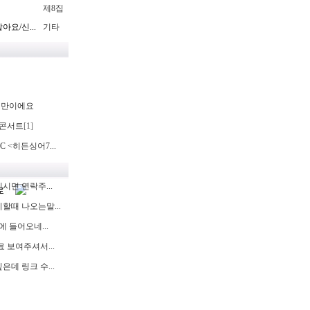
제8집
요/신...
기타
랜만이에요
콘서트
[1]
C <히든싱어7...
면 연락주...
할때 나오는말...
에 들어오네...
 보여주셔서...
데 링크 수...