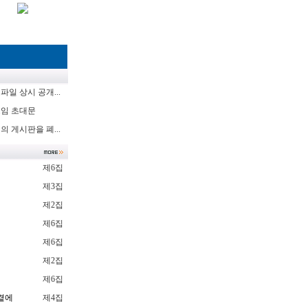
일 상시 공개...
임 초대문
 게시판을 폐...
제6집
럼
제3집
제2집
제6집
제6집
제2집
제6집
곁에
제4집