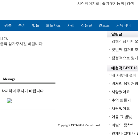
시작페이지로
|
즐겨찾기등록
|
검색
평론
수기
벗들
보도자료
사진
잠든곳
인트로
커뮤니티
알림글
니다.
ㆍ
김현식님 비디오파
?가급적 삼가주시길 바랍니다.
ㆍ
첫번째 길거리모
ㆍ
잠정적으로 몇개의
애청곡 BEST 10
ㆍ내 사랑 내 곁에
Message
ㆍ비처럼 음악처
 삭제하여 주시기 바랍니다.
ㆍ사랑했어요
ㆍ추억 만들기
ㆍ사랑했어요
ㆍ어둠 그 별빛
ㆍ이별의 종착역
Zeroboard
Copyright 1999-2026
ㆍ언제나 그대 내 